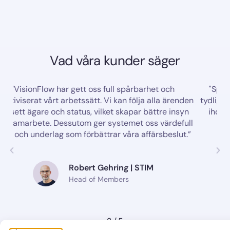
Vad våra kunder säger
w har gett oss full spårbarhet och
"Spårbarheten i Vis
årt arbetssätt. Vi kan följa alla ärenden
tydlig och detaljera
och status, vilket skapar bättre insyn
ihop från offert til
 Dessutom ger systemet oss värdefull
lag som förbättrar våra affärsbeslut.”
Er
Se
Robert Gehring | STIM
Head of Members
2
/
5