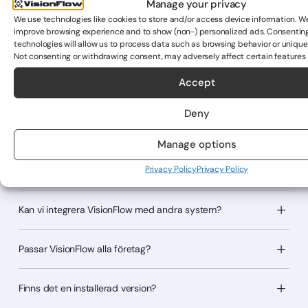
Vanliga frågor
Manage your privacy
We use technologies like cookies to store and/or access device information. W
browsing experience and to show (non-) personalized ads. Consenting to these
Varför välja VisionFlow?
us to process data such as browsing behavior or unique IDs on this site. Not c
consent, may adversely affect certain features and functions.
Kan vi integrera VisionFlow med andra system?
Accept
Passar VisionFlow alla företag?
Deny
Manage options
Finns det en installerad version?
Privacy Policy
Privacy Policy