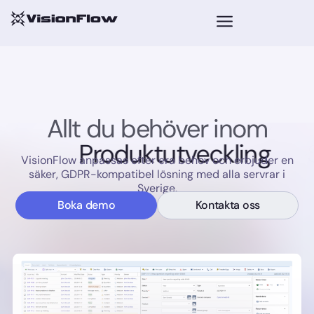
Allt du behöver inom
Produktutveckling
VisionFlow anpassas efter era behov och erbjuder en
säker, GDPR-kompatibel lösning med alla servrar i
Sverige.
Boka demo
Kontakta oss