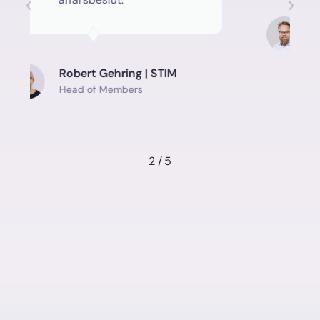
Erik Sandstr
Senior System 
Robert Gehring | STIM
Head of Members
2
/
5