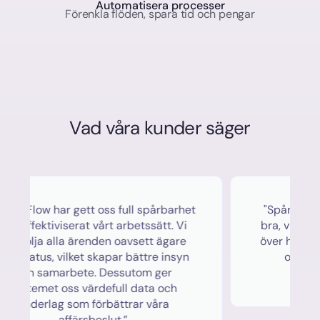
Automatisera processer
Förenkla flöden, spara tid och pengar
Vad våra kunder säger
r gett oss full spårbarhet
"Spårbarheten i Vision
iserat vårt arbetssätt. Vi
bra, vi får en tydlig och
la ärenden oavsett ägare
över hur kundflödena h
ilket skapar bättre insyn
offert till leverans
rbete. Dessutom ger
utveckling
oss värdefull data och
 som förbättrar våra
affärsbeslut.”