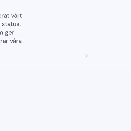
barheten i VisionFlow är väldigt bra, vi får en 
erad bild över hur kundflödena hänger ihop från 
leveransprojekt och utveckling."
Erik Sandström | Polystar
Senior System Specialist