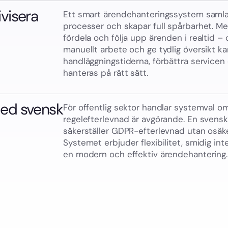
visera
Ett smart ärendehanteringssystem samlar
processer och skapar full spårbarhet. Med
fördela och följa upp ärenden i realtid 
manuellt arbete och ge tydlig översikt ka
handläggningstiderna, förbättra servicen 
hanteras på rätt sätt.
med svensk
För offentlig sektor handlar systemval o
regelefterlevnad är avgörande. En svens
säkerställer GDPR-efterlevnad utan osäke
Systemet erbjuder flexibilitet, smidig int
en modern och effektiv ärendehantering.