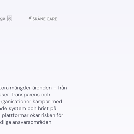
stora mängder ärenden – från
esser. Transparens och
organisationer kämpar med
ade system och brist på
 plattformar ökar risken för
ydliga ansvarsområden.