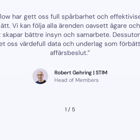
 full spårbarhet och effektiviserat vårt
"Spår
a alla ärenden oavsett ägare och status,
detalj
e insyn och samarbete. Dessutom ger
 data och underlag som förbättrar våra
affärsbeslut.”
Robert Gehring | STIM
Head of Members
2
/
5