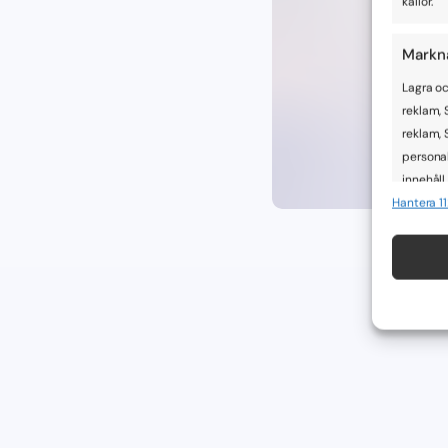
källor.
Markn
Lagra oc
reklam, 
reklam, 
personal
innehåll.
Hantera 1
Funkti
Matchar 
enheter 
Säkers
åtgärd