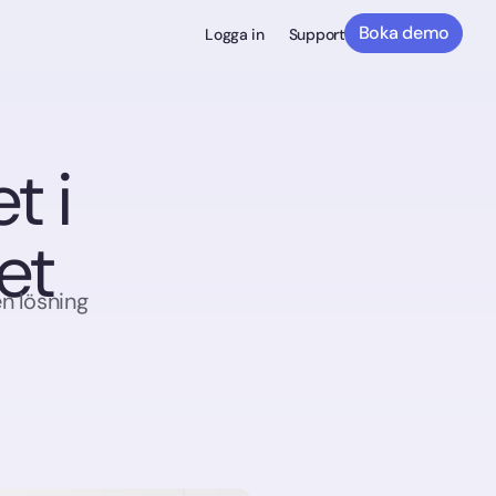
Boka demo
Logga in
Support
t i
et
n lösning