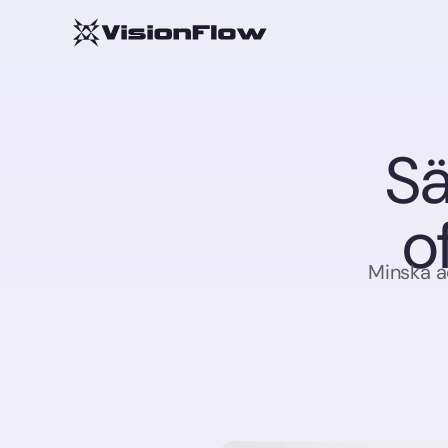
Sä
o
Minska a