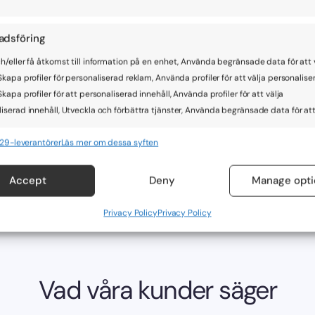
adsföring
h/eller få åtkomst till information på en enhet, Använda begränsade data för att 
Skapa profiler för personaliserad reklam, Använda profiler för att välja personalise
Skapa profiler för att personaliserad innehåll, Använda profiler för att välja
iserad innehåll, Utveckla och förbättra tjänster, Använda begränsade data för att
129-leverantörer
Läs mer om dessa syften
oner
All
Accept
Deny
Manage opti
och kombinerar data från andra datakällor, Länka olika enheter, Identifierar
baserat på information som överförs automatiskt.
Privacy Policy
Privacy Policy
tälla säkerhet, förhindra och upptäcka bedrägerier samt
All
a fel, Leverera och visa reklam och innehåll.
Vad våra kunder säger