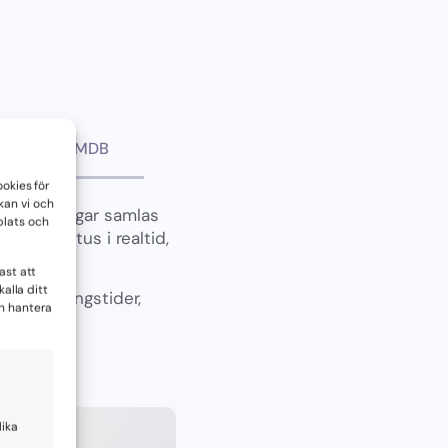
CMDB
okies för
 kan vi och
förfrågningar samlas
plats och
påra status i realtid,
arens.
ast att
alla ditt
andläggningstider,
n hantera
lika