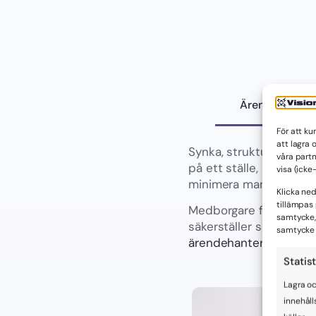
Ärendehanteri
För att k
att lagra 
Synka, strukturera och
våra part
på ett ställe, kategori
visa (ick
minimera manuellt arbe
Klicka ne
tillämpas 
Medborgare förväntar s
samtycke,
säkerställer spårbarhe
samtycke 
ärendehanteringssyst
Statist
Lagra oc
innehåll