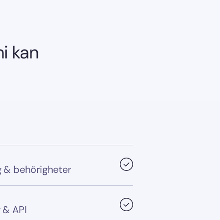
ni kan
 & behörigheter
 & API