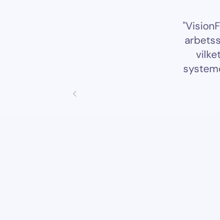
et mer och anpassa
"VisionFlow har gett oss
dra leverantörer har
arbetssätt. Vi kan följ
r anpassningen krävt
vilket skapar bättr
slutändan bara blivit
systemet oss värdefull
riktigt fått det man
 mot att jobba med
lskoga kommun