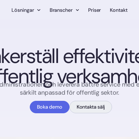
Lösningar
Branscher
Priser
Kontakt
kerställ effektivite
ffentlig verksamh
dministrationen och leverera bättre service med e
särkilt anpassad för offentlig sektor.
Boka demo
Kontakta sälj