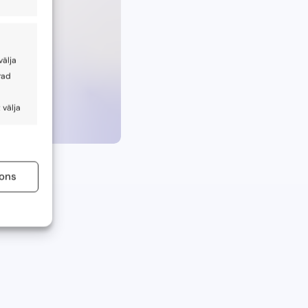
välja
rad
 välja
tid aktiv
ons
tid aktiv