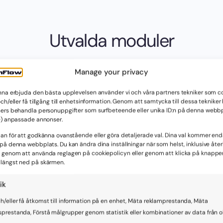
Utvalda moduler
Manage your privacy
ng
Kundtjänst
CRM
Kunskapsbas
unna erbjuda den bästa upplevelsen använder vi och våra partners tekniker som co
och/eller få tillgång till enhetsinformation. Genom att samtycka till dessa tekniker
 automatisera ärenden med VisionFlow. Alla inkommande 
ners behandla personuppgifter som surfbeteende eller unika ID:n på denna webb
seras automatiskt och kopplas ihop med rätt handläggare. S
e-) anpassade annonser.
te och säkerställ snabbare handläggning med full transp
dan för att godkänna ovanstående eller göra detaljerade val. Dina val kommer end
på denna webbplats. Du kan ändra dina inställningar när som helst, inklusive återk
ig snabba svar och tydliga processer. VisionFlow kortar h
 genom att använda reglagen på cookiepolicyn eller genom att klicka på knappe
t och stärker förtroendet för er verksamhet. Läs mer om
längst ned på skärmen.
em
:
ik
h/eller få åtkomst till information på en enhet, Mäta reklamprestanda, Mäta
sprestanda, Förstå målgrupper genom statistik eller kombinationer av data från o