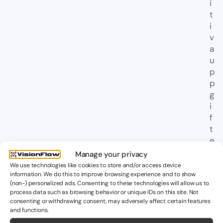
i
t
i
v
a
u
p
p
g
i
f
t
e
r
Manage your privacy
o
We use technologies like cookies to store and/or access device
c
information. We do this to improve browsing experience and to show
(non-) personalized ads. Consenting to these technologies will allow us to
h
process data such as browsing behavior or unique IDs on this site. Not
s
consenting or withdrawing consent, may adversely affect certain features
ä
and functions.
k