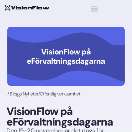
/
Blogg
/
Nyheter
/
Offentlig verksamhet
VisionFlow på
eFörvaltningsdagarna
Den 19-20 november är det dags för