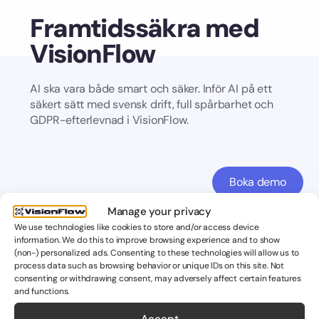
Framtidssäkra med
VisionFlow
AI ska vara både smart och säker. Inför AI på ett
säkert sätt med svensk drift, full spårbarhet och
GDPR-efterlevnad i VisionFlow.
Boka demo
Manage your privacy
Kontakta oss
We use technologies like cookies to store and/or access device
information. We do this to improve browsing experience and to show
oktober 6, 2025
Av
Lisa Blixt
(non-) personalized ads. Consenting to these technologies will allow us to
process data such as browsing behavior or unique IDs on this site. Not
DELA POST
consenting or withdrawing consent, may adversely affect certain features
and functions.
Accept