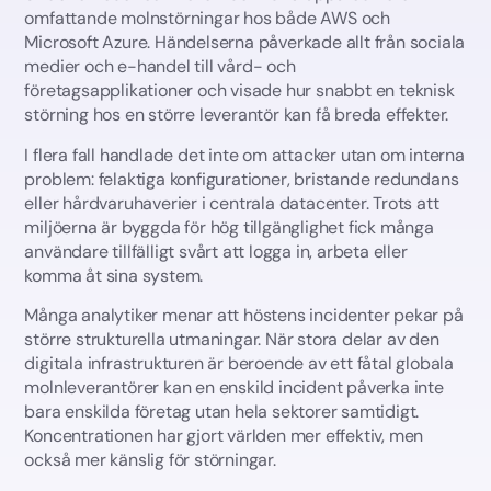
omfattande molnstörningar hos både AWS och
Microsoft Azure. Händelserna påverkade allt från sociala
medier och e-handel till vård- och
företagsapplikationer och visade hur snabbt en teknisk
störning hos en större leverantör kan få breda effekter.
I flera fall handlade det inte om attacker utan om interna
problem: felaktiga konfigurationer, bristande redundans
eller hårdvaruhaverier i centrala datacenter. Trots att
miljöerna är byggda för hög tillgänglighet fick många
användare tillfälligt svårt att logga in, arbeta eller
komma åt sina system.
Många analytiker menar att höstens incidenter pekar på
större strukturella utmaningar. När stora delar av den
digitala infrastrukturen är beroende av ett fåtal globala
molnleverantörer kan en enskild incident påverka inte
bara enskilda företag utan hela sektorer samtidigt.
Koncentrationen har gjort världen mer effektiv, men
också mer känslig för störningar.