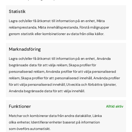
Nästa steg
Statistik
Höstens driftstörningar visar att ett centraliserat
Lagra och/eller få åtkomst till information på en enhet, Mäta
molnlandskap kan bli sårbart. För att stärka resiliensen
reklamprestanda, Mäta innehållsprestanda, Förstå målgrupper
behöver organisationer väga in tillgänglighet,
genom statistik eller kombinationer av data från olika källor.
datasuveränitet och regelefterlevnad, inte bara pris och
prestanda. Med VisionFlows svenskhostade plattform
Marknadsföring
får ni en stabil och spårbar lösning med tydlig kontroll
över drift, säkerhet och data.
Lagra och/eller få åtkomst till information på en enhet, Använda
begränsade data för att välja reklam, Skapa profiler för
personaliserad reklam, Använda profiler för att välja personaliserad
Boka demo
reklam, Skapa profiler för att personaliserad innehåll, Använda profiler
för att välja personaliserad innehåll, Utveckla och förbättra tjänster,
Kontakta oss
Använda begränsade data för att välja innehåll.
Funktioner
Alltid aktiv
Matchar och kombinerar data från andra datakällor, Länka
olika enheter, Identifierar enheter baserat på information
som överförs automatiskt.