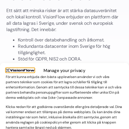
Ett sätt att minska risker är att stärka datasuveränitet
och lokal kontroll. VisionFlow erbjuder en plattform där
all data lagras i Sverige, under svensk och europeisk
lagstiftning. Det innebär:
Kontroll över databehandling och åtkomst.
Redundanta datacenter inom Sverige för hög
tillgänglighet.
Stöd för GDPR, NIS2 och DORA.
Full spårbarhet för revision, säkerhet och
Manage your privacy
incidenthantering.
För att kunna erbjuda den bästa upplevelsen använder vi och våra
partners tekniker som cookies för att lagra och/eller få tillgång till
enhetsinformation. Genom att samtycka till dessa tekniker kan vi och våra
Genom att kombinera svensk hosting, transparens och
partners behandla personuppgifter som surfbeteende eller unika ID:n på
en säker utvecklingsprocess erbjuder VisionFlow en
denna webbplats och visa (icke-) anpassade annonser.
lösning med robusthet, spårbarhet och efterlevnad i
Klicka nedan för att godkänna ovanstående eller göra detaljerade val. Dina
fokus.
val kommer endast att tillämpas på denna webbplats. Du kan ändra dina
inställningar när som helst, inklusive återkalla ditt samtycke, genom att
använda reglagen på cookiepolicyn eller genom att klicka på knappen
hantera samtycke längst ned på skärmen.