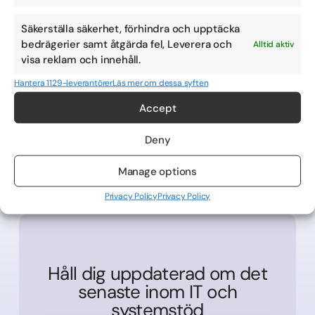
november 12, 2025
Av
Lisa Blixt
Säkerställa säkerhet, förhindra och upptäcka
DELA POST
bedrägerier samt åtgärda fel, Leverera och
Alltid aktiv
visa reklam och innehåll.
PREVIOUS
NEXT
Hantera 1129-leverantörer
Läs mer om dessa syften
Accept
Deny
Manage options
Privacy Policy
Privacy Policy
Håll dig uppdaterad om det
senaste inom IT och
systemstöd