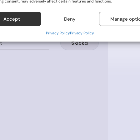
ng consent, may adversely affect certain features and functions.
 och aktivera detta innehåll
Accept
Deny
Manage opti
Privacy Policy
Privacy Policy
Skicka