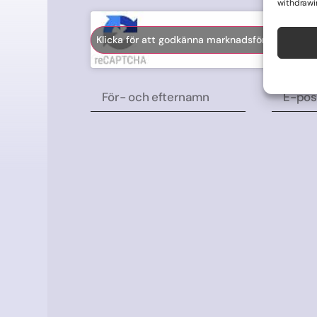
withdrawi
Klicka för att godkänna marknadsföring cookies