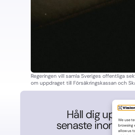
Regeringen vill samla Sveriges offentliga se
om uppdraget till Försäkringskassan och Ska
Håll dig uppda
We use te
senaste inom IT 
browsing 
allow us t