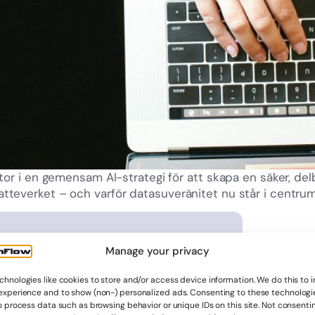
ktor i en gemensam AI-strategi för att skapa en säker, del
tteverket – och varför datasuveränitet nu står i centrum 
Manage your privacy
terad om det
chnologies like cookies to store and/or access device information. We do this to
och systemstöd
experience and to show (non-) personalized ads. Consenting to these technologie
o process data such as browsing behavior or unique IDs on this site. Not consenti