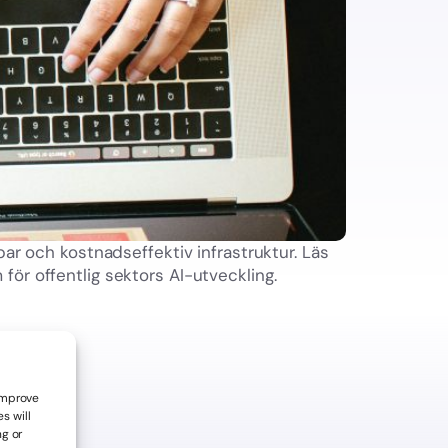
bar och kostnadseffektiv infrastruktur. Läs
för offentlig sektors AI-utveckling.
 improve
s will
ng or